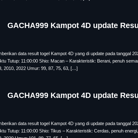
GACHA999 Kampot 4D update Resul
kan data result togel Kampot 4D yang di update pada tanggal 20
tu Tutup: 11:00:00 Shio: Macan – Karakteristik: Berani, penuh seman
, 2010, 2022 Umur: 99, 87, 75, 63, […]
GACHA999 Kampot 4D update Resul
ikan data result togel Kampot 4D yang di update pada tanggal 2
u Tutup: 11:00:00 Shio: Tikus – Karakteristik: Cerdas, penuh energi