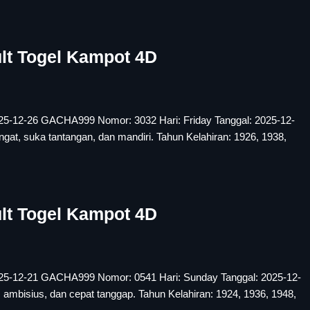
t Togel Kampot 4D
25-12-26 GACHA999 Nomor: 3032 Hari: Friday Tanggal: 2025-12-
gat, suka tantangan, dan mandiri. Tahun Kelahiran: 1926, 1938,
t Togel Kampot 4D
025-12-21 GACHA999 Nomor: 0541 Hari: Sunday Tanggal: 2025-12-
, ambisius, dan cepat tanggap. Tahun Kelahiran: 1924, 1936, 1948,