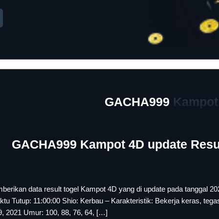
GACHA999
Kampot
GACHA999 Kampot 4D update Resul
kan data result togel Kampot 4D yang di update pada tanggal 20
u Tutup: 11:00:00 Shio: Kerbau – Karakteristik: Bekerja keras, tegas
, 2021 Umur: 100, 88, 76, 64, […]