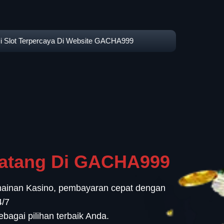
t Terpercaya Di Website GACHA999
atang Di
GACHA999
mainan Kasino, pembayaran cepat dengan
4/7
agai pilihan terbaik Anda.