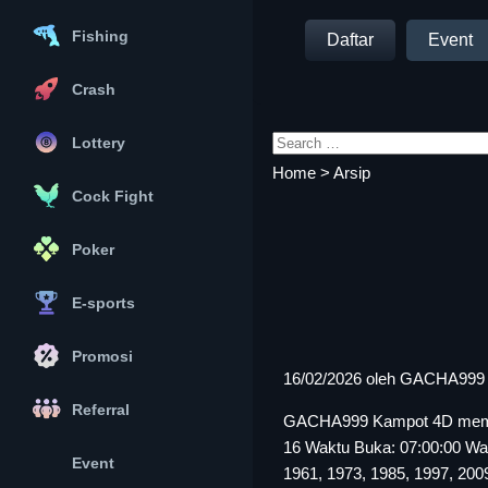
Fishing
Daftar
Event
Crash
Lottery
Search
Home
>
Arsip
for:
Cock Fight
Poker
E-sports
Promosi
16/02/2026
oleh GACHA999
Referral
GACHA999 Kampot 4D memberi
16 Waktu Buka: 07:00:00 Wakt
Event
1961, 1973, 1985, 1997, 2009