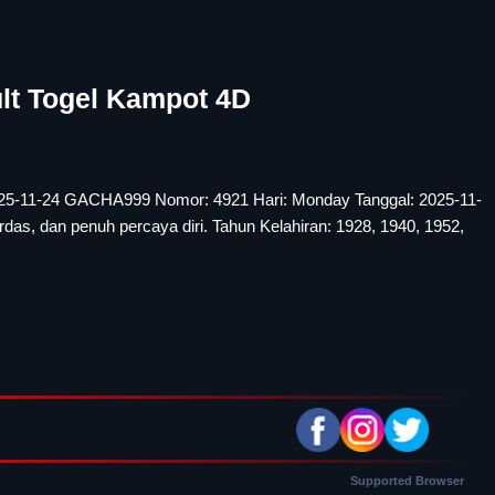
t Togel Kampot 4D
025-11-24 GACHA999 Nomor: 4921 Hari: Monday Tanggal: 2025-11-
rdas, dan penuh percaya diri. Tahun Kelahiran: 1928, 1940, 1952,
Supported Browser