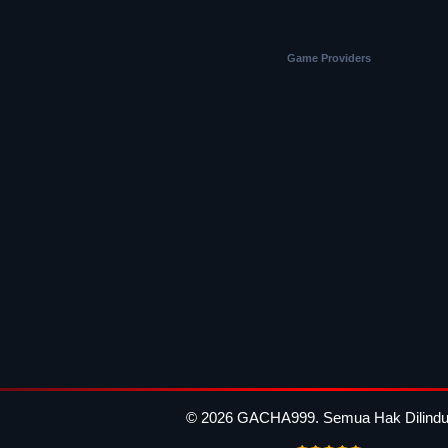
Game Providers
© 2026
GACHA999
. Semua Hak Dilindu