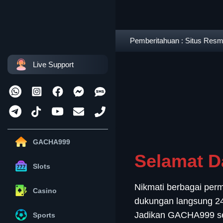
Pemberitahuan : Situs Resmi Slo
Live Support
Masuk
Daftar
GACHA999
Selamat D
Slots
Nikmati berbagai per
Casino
dukungan langsung 2
Jadikan GACHA999 seb
Sports