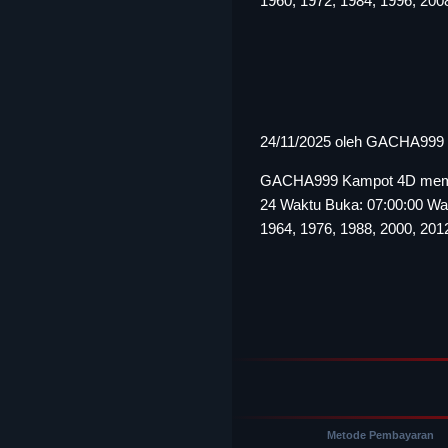
1960, 1972, 1984, 1996, 2008
24/11/2025
oleh GACHA999
GACHA999 Kampot 4D member
24 Waktu Buka: 07:00:00 Wakt
1964, 1976, 1988, 2000, 2012
Metode Pembayaran