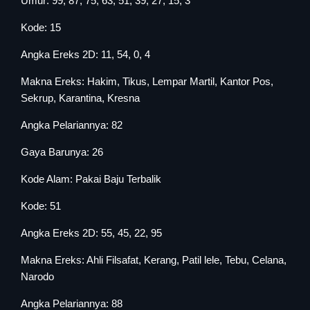
Umur: 99, 87, 75, 63, 51, 39, 27, 15, 3
Kode: 15
Angka Ereks 2D: 11, 54, 0, 4
Makna Ereks: Hakim, Tikus, Lempar Martil, Kantor Pos,
Sekrup, Karantina, Kresna
Angka Pelariannya: 82
Gaya Barunya: 26
Kode Alam: Pakai Baju Terbalik
Kode: 51
Angka Ereks 2D: 55, 45, 22, 95
Makna Ereks: Ahli Filsafat, Kerang, Patil lele, Tebu, Celana,
Narodo
Angka Pelariannya: 88