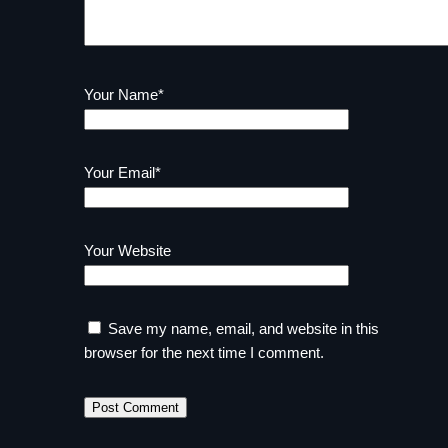
Your Name
*
Your Email
*
Your Website
Save my name, email, and website in this
browser for the next time I comment.