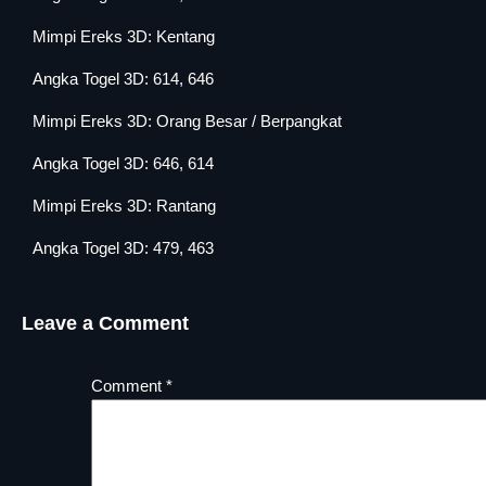
Mimpi Ereks 3D: Kentang
Angka Togel 3D: 614, 646
Mimpi Ereks 3D: Orang Besar / Berpangkat
Angka Togel 3D: 646, 614
Mimpi Ereks 3D: Rantang
Angka Togel 3D: 479, 463
Leave a Comment
Comment
*