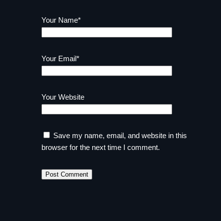
Your Name
*
Your Email
*
Your Website
Save my name, email, and website in this
browser for the next time I comment.