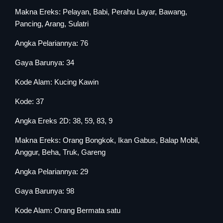
Makna Ereks: Pelayan, Babi, Perahu Layar, Bawang,
Pancing, Arang, Sulatri
Angka Pelariannya: 76
Gaya Barunya: 34
Kode Alam: Kucing Kawin
Kode: 37
Angka Ereks 2D: 38, 59, 83, 9
Makna Ereks: Orang Bongkok, Ikan Gabus, Balap Mobil,
Anggur, Beha, Truk, Gareng
Angka Pelariannya: 29
Gaya Barunya: 98
Kode Alam: Orang Bermata satu