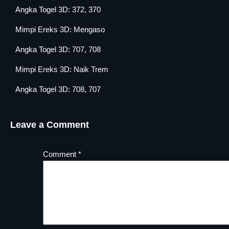
Angka Togel 3D: 372, 370
Mimpi Ereks 3D: Mengaso
Angka Togel 3D: 707, 708
Mimpi Ereks 3D: Naik Trem
Angka Togel 3D: 708, 707
Leave a Comment
Comment
*