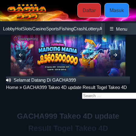
Daftar
Masuk
Lobby
Hot
Slots
Casino
Sports
Fishing
Crash
Lottery
Ayam
☰
Poker
Esport
Menu
Selamat Datang Di GACHA999
Home
»
GACHA999 Takeo 4D update Result Togel Takeo 4D
Search
for:
GACHA999 Takeo 4D update
Result Togel Takeo 4D