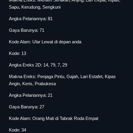
Sapu, Kerudung, Sengkuni
Angka Pelariannya: 81
Gaya Barunya: 71
Kode Alam: Ular Lewat di depan anda
Kode: 13
Angka Ereks 2D: 14, 79, 7, 29
Makna Ereks: Penjaga Pintu, Gajah, Lari Estafet, Kipas
Angin, Keris, Prabukesa
Angka Pelariannya: 21
Gaya Barunya: 27
Kode Alam: Orang Mati di Tabrak Roda Empat
Kode: 34