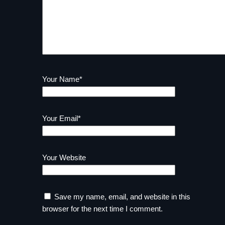
Your Name
*
Your Email
*
Your Website
Save my name, email, and website in this
browser for the next time I comment.