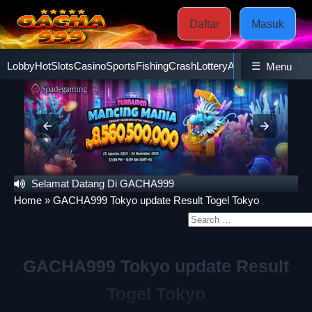
Daftar
Masuk
Lobby
Hot
Slots
Casino
Sports
Fishing
Crash
Lottery
Ayam
☰
Poker
Esport
Menu
Selamat Datang Di GACHA999
Home
»
GACHA999 Tokyo update Result Togel Tokyo
Search
for:
GACHA999 Tokyo update Result
Togel Tokyo