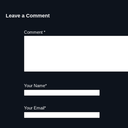
Leave a Comment
Comment
*
Your Name
*
Your Email
*