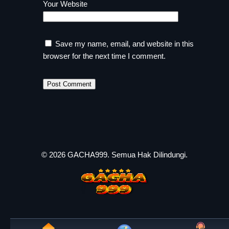
Your Website
Save my name, email, and website in this
browser for the next time I comment.
© 2026
GACHA999
. Semua Hak Dilindungi.