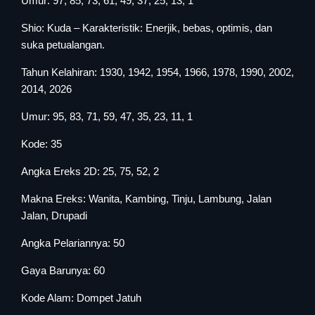
Umur: 97, 85, 73, 61, 49, 37, 25, 13, 1
Shio: Kuda – Karakteristik: Enerjik, bebas, optimis, dan
suka petualangan.
Tahun Kelahiran: 1930, 1942, 1954, 1966, 1978, 1990, 2002,
2014, 2026
Umur: 95, 83, 71, 59, 47, 35, 23, 11, 1
Kode: 35
Angka Ereks 2D: 25, 75, 52, 2
Makna Ereks: Wanita, Kambing, Tinju, Lambung, Jalan
Jalan, Drupadi
Angka Pelariannya: 50
Gaya Barunya: 60
Kode Alam: Dompet Jatuh